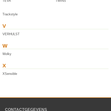
TEVA
TWINS
Trackstyle
V
VERHULST
W
Wolky
X
XSensible
CONTACTGEGEVENS