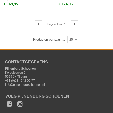
€ 169,95
€ 174,95
Pagina
1
van
1
Producten per pagina:
25
CONTACTGEGEVENS
Pijnenburg Schoenen
Korvelseweg 6
5025 JH Tilburg
+31 (0)13 - 542 05 77
info@pijnenburgschoenen.nl
VOLG PIJNENBURG SCHOENEN