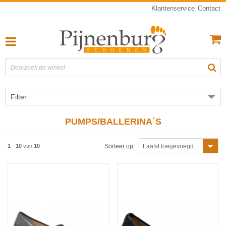
Klantenservice
Contact
Filter
PUMPS/BALLERINA`S
1
-
10
van
10
Sorteer op:
Laatst toegevoegd