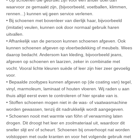
• Op schoenen die gebruikt zijn voor een ander doel dan
waarvoor ze gemaakt zijn, (bijvoorbeeld, voetballen, klimmen,
rennen...) kunnen wij geen service verlenen.
• Bij schoenen met bovenleer van dierlijk haar, bijvoorbeeld
(imitatie) veulen, kunnen ook door normaal gebruik haren
uitvallen.
• Afhankelijk van de persoon kunnen schoenen afgeven. Ook
kunnen schoenen afgeven op vloerbedekking of meubels. Wees
daarop bedacht. Andersom kan kleding, bijvoorbeeld jeans,
afgeven op schoenen en laarzen, zeker in combinatie met
vocht. Vooral lichte kleuren suède of leer zijn hier zeer gevoelig
voor.
• Bepaalde zooltypes kunnen afgeven op (de coating van) tegel,
vinyl, marmoleum, laminaat of houten vloeren. Wij raden u aan
thuis altijd eerst even te controleren of hier sprake van is.
• Stoffen schoenen mogen niet in de was- of vaatwasmachine
worden gewassen, tenzij dit nadrukkelijk wordt aangegeven.
• Schoenen nooit met warmte van föhn of verwarming laten
drogen. Dit droogt het leer en zoolmateriaal uit, waardoor dit
sneller slijt en/ of scheurt. Schoenen bij onverhoopt nat worden
volstoppen met oude kranten en voor het volgende gebruik met