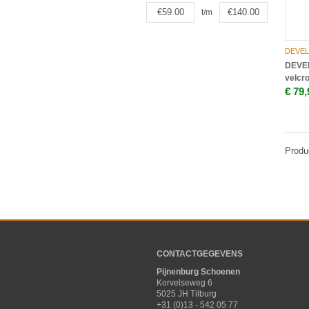
t/m
DEVEL
DEVEL
velcr
€ 79,
Produ
CONTACTGEGEVENS
Pijnenburg Schoenen
Korvelseweg 6
5025 JH Tilburg
+31 (0)13 - 542 05 77