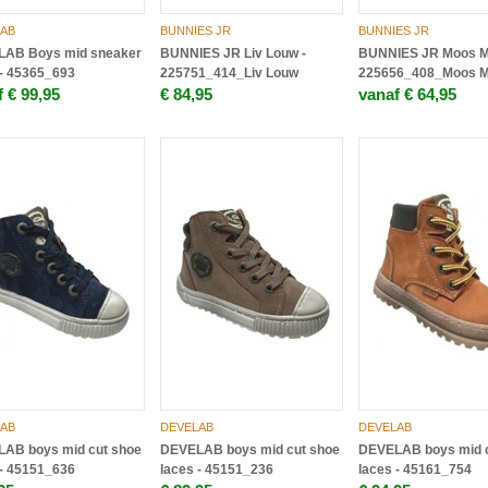
AB
BUNNIES JR
BUNNIES JR
AB Boys mid sneaker
BUNNIES JR Liv Louw -
BUNNIES JR Moos Me
 - 45365_693
225751_414_Liv Louw
225656_408_Moos M
 € 99,95
€ 84,95
vanaf € 64,95
AB
DEVELAB
DEVELAB
AB boys mid cut shoe
DEVELAB boys mid cut shoe
DEVELAB boys mid c
 - 45151_636
laces - 45151_236
laces - 45161_754