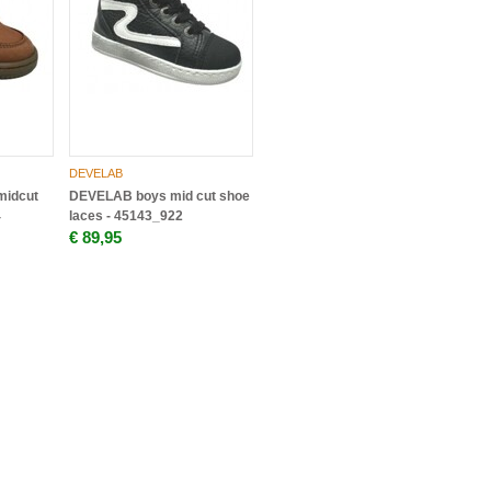
DEVELAB
midcut
DEVELAB boys mid cut shoe
4
laces - 45143_922
€ 89,95