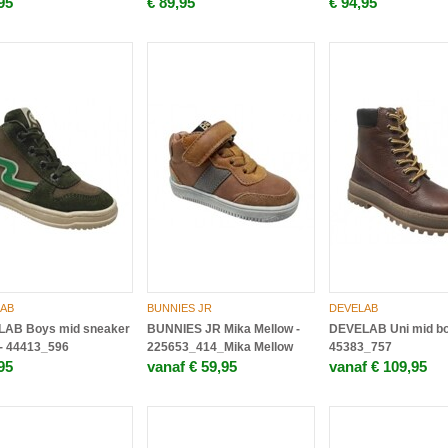
95
€ 89,95
€ 94,95
AB
BUNNIES JR
DEVELAB
AB Boys mid sneaker
BUNNIES JR Mika Mellow -
DEVELAB Uni mid bo
 - 44413_596
225653_414_Mika Mellow
45383_757
95
vanaf € 59,95
vanaf € 109,95