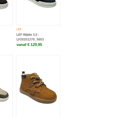
LEF
LEF Wijdte 3.5 -
LF20251270_5603
vanaf € 129,95