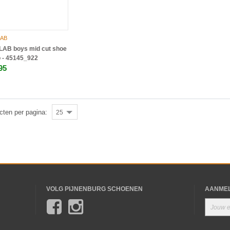
AB
AB boys mid cut shoe
o - 45145_922
95
cten per pagina:
25
VOLG PIJNENBURG SCHOENEN
AANMEL