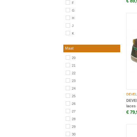
€ 89,
F
G
H
J
K
Maat
20
21
22
23
24
DEVEL
25
DEVEL
26
laces
27
€ 79,
28
29
30