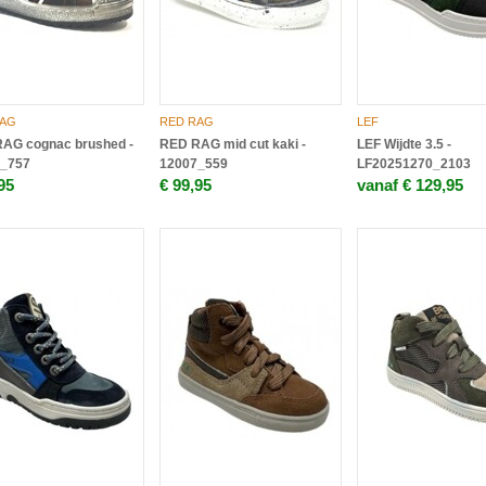
RAG
RED RAG
LEF
AG cognac brushed -
RED RAG mid cut kaki -
LEF Wijdte 3.5 -
_757
12007_559
LF20251270_2103
95
€ 99,95
vanaf € 129,95