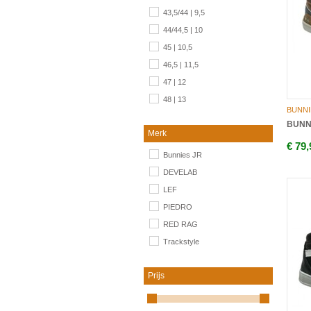
43,5/44 | 9,5
44/44,5 | 10
45 | 10,5
46,5 | 11,5
47 | 12
48 | 13
BUNNI
BUNNI
Merk
€ 79,
Bunnies JR
DEVELAB
LEF
PIEDRO
RED RAG
Trackstyle
Prijs