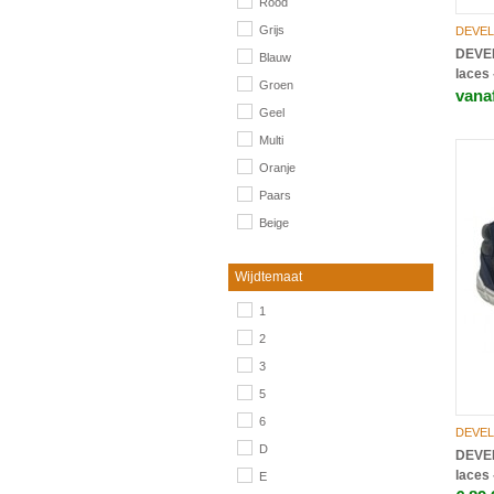
Rood
Grijs
DEVEL
DEVEL
Blauw
laces
Groen
vanaf
Geel
Multi
Oranje
Paars
Beige
Wijdtemaat
1
2
3
5
6
DEVEL
D
DEVEL
laces
E