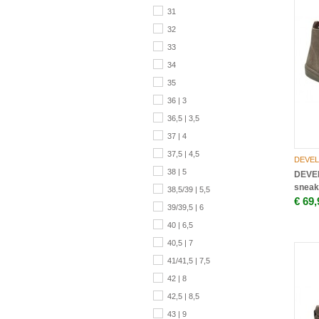
31
32
33
34
35
36 | 3
36,5 | 3,5
37 | 4
37,5 | 4,5
DEVEL
38 | 5
DEVEL
sneak
38,5/39 | 5,5
€ 69,
39/39,5 | 6
40 | 6,5
40,5 | 7
41/41,5 | 7,5
42 | 8
42,5 | 8,5
43 | 9