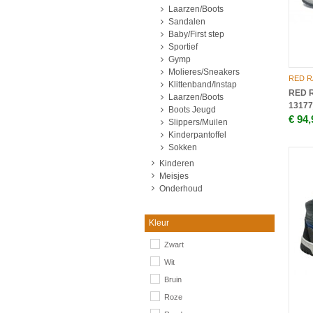
Laarzen/Boots
Sandalen
Baby/First step
Sportief
Gymp
Molieres/Sneakers
RED 
Klittenband/Instap
RED R
Laarzen/Boots
13177
Boots Jeugd
€ 94,
Slippers/Muilen
Kinderpantoffel
Sokken
Kinderen
Meisjes
Onderhoud
Kleur
Zwart
Wit
Bruin
Roze