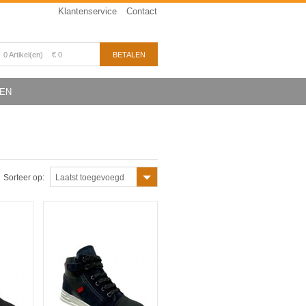
Klantenservice
Contact
0 Artikel(en)
€ 0
BETALEN
EN
Sorteer op:
Laatst toegevoegd