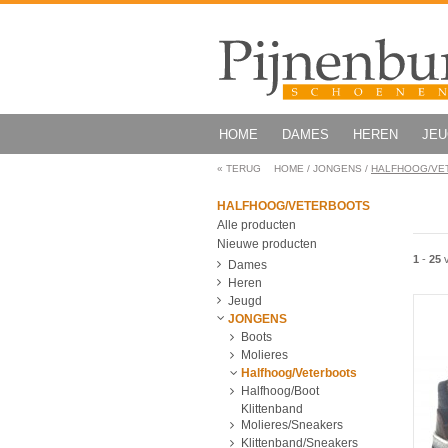
HOME
DAMES
HEREN
JE
«
TERUG
HOME
/
JONGENS
/
HALFHOOG/VE
HALFHOOG/VETERBOOTS
Alle producten
Nieuwe producten
1
-
25
Dames
Heren
Jeugd
JONGENS
Boots
Molieres
Halfhoog/Veterboots
Halfhoog/Boot
Klittenband
Molieres/Sneakers
Klittenband/Sneakers