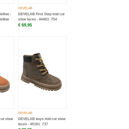
DEVELAB
llow -
DEVELAB First Step mid cut
ellow
shoe laces - 44403_754
€ 69,95
DEVELAB
ut shoe
DEVELAB boys mid cut shoe
laces - 45161_737