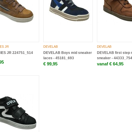
ES JR
DEVELAB
DEVELAB
ES JR 224751_514
DEVELAB Boys mid sneaker
DEVELAB first step 
laces - 45181_693
sneaker - 44333_75
95
€ 99,95
vanaf € 64,95