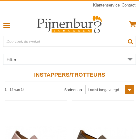
Klantenservice
Contact
Filter
INSTAPPERS/TROTTEURS
1
-
14
van
14
Sorteer op:
Laatst toegevoegd