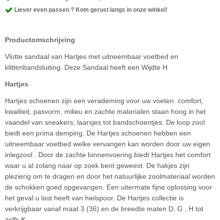
Liever even passen ? Kom gerust langs in onze winkel!
Productomschrijving
Vlotte sandaal van Hartjes met uitneembaar voetbed en
klittenbandsluiting. Deze Sandaal heeft een Wijdte H
Hartjes
Hartjes schoenen zijn een verademing voor uw voeten. comfort,
kwaliteit, pasvorm, milieu en zachte materialen staan hoog in het
vaandel van sneakers, laarsjes tot bandschoentjes. De loop zool
biedt een prima demping. De Hartjes schoenen hebben een
uitneembaar voetbed welke vervangen kan worden door uw eigen
inlegzool . Door de zachte binnenvoering biedt Hartjes het comfort
waar u al zolang naar op zoek bent geweest. De hakjes zijn
plezierig om te dragen en door het natuurlijke zoolmateriaal worden
de schokken goed opgevangen. Een uitermate fijne oplossing voor
het geval u last heeft van hielspoor. De Hartjes collectie is
verkrijgbaar vanaf maat 3 (36) en de breedte maten D, G , H tot
zelfs K