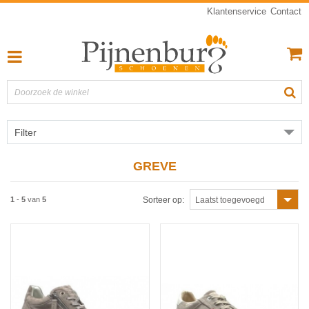
Klantenservice
Contact
Filter
GREVE
1
-
5
van
5
Sorteer op:
Laatst toegevoegd